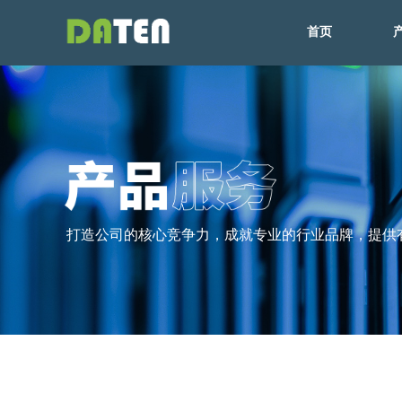
首页
首页
打造公司的核心竞争力，成就专业的行业品牌，提供