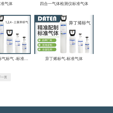
标准气体
四合一气体检测仪标准气体
氯苯标气标气 -标准气
异丁烯标气-标准气体
体
下一页