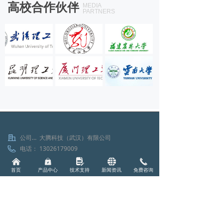
高校合作伙伴
MEDIA
PARTNERS
公司名称：
大腾科技（武汉）有限公司
电话：
13026179009
手机：
13026179009
낀
낆
넖
뀁
끅
首页
QQ：
产品中心
1849220271
技术支持
新闻资讯
免费咨询
地址：
湖北省武汉市汉阳区龙阳大道56号汉阳人
信汇B地块9、10、11栋11号楼19层16号