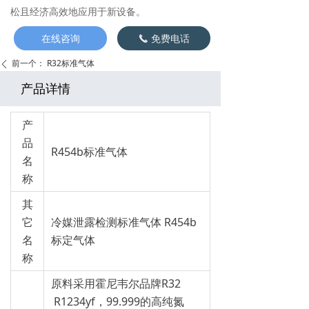
松且经济高效地应用于新设备。
在线咨询
免费电话
끅
前一个：
R32标准气体
ꄴ
产品详情
产
品
R454b标准气体
名
称
其
它
冷媒泄露检测标准气体 R454b
名
标定气体
称
原料采用霍尼韦尔品牌R32
R1234yf，99.999的高纯氮