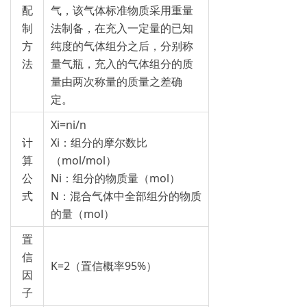
配
气，该气体标准物质采用重量
制
法制备，在充入一定量的已知
方
纯度的气体组分之后，分别称
法
量气瓶，充入的气体组分的质
量由两次称量的质量之差确
定。
Xi=ni/n
计
Xi：组分的摩尔数比
算
（mol/mol）
公
Ni：组分的物质量（mol）
式
N：混合气体中全部组分的物质
的量（mol）
置
信
K=2（置信概率95%）
因
子