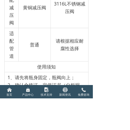
配
3116L不锈钢减
减
黄铜减压阀
压阀
压
阀
适
配
请根据相应耐
普通
管
腐性选择
道
使用须知
1、请先将瓶身固定，瓶阀向上；
2、确认合格证，定值证书（分析报
낀
낆
넖
뀁
끅
告），瓶身中的瓶号参数一致；
首页
产品中心
技术支持
新闻资讯
免费咨询
3、确认设备及管道阀门无泄漏,确认
瓶中气体物质与阀门管道材质匹配，
并不会产生腐蚀等化学反应；
4、确认压力表与气瓶压力最高限值匹