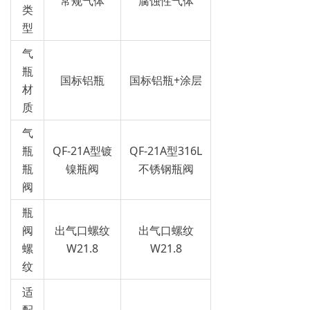
常规气体
腐蚀性气体
类
型
气
瓶
国标铝瓶
国标铝瓶+涂层
材
质
气
瓶
QF-21A型镀
QF-21A型316L
瓶
镍瓶阀
不锈钢瓶阀
阀
瓶
阀
出气口螺纹
出气口螺纹
螺
W21.8
W21.8
纹
适