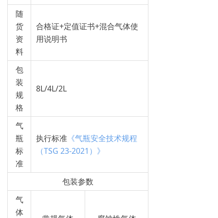
随
货
合格证+定值证书+混合气体使
资
用说明书
料
包
装
8L/4L/2L
规
格
气
瓶
执行标准
《气瓶安全技术规程
标
（TSG 23-2021）》
准
包装参数
气
体