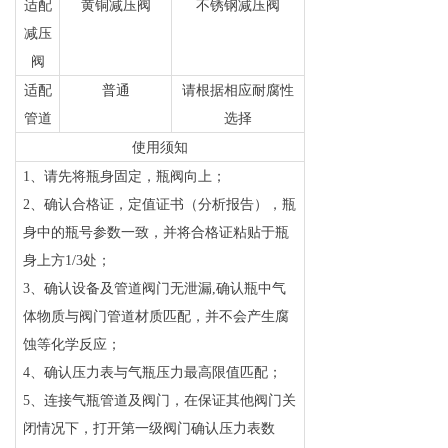
适配
黄铜减压阀
不锈钢减压阀
减压
阀
适配
普通
请根据相应耐腐性
管道
选择
使用须知
1
、请先将瓶身固定，瓶阀向上；
2
、确认合格证，定值证书（分析报告），瓶
身中的瓶号参数一致，并将合格证粘贴于瓶
身上方1/3处；
3
、确认设备及管道阀门无泄漏,确认瓶中气
体物质与阀门管道材质匹配，并不会产生腐
蚀等化学反应；
4
、确认压力表与气瓶压力最高限值匹配；
5
、连接气瓶管道及阀门，在保证其他阀门关
闭情况下，打开第一级阀门确认压力表数