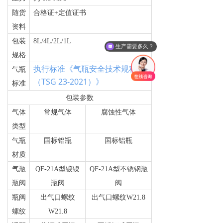
随货
合格证+定值证书
资料
包装
8L/4L/2L/1L
生产需要多久？
规格
执行标准《气瓶安全技术规程
气瓶
（TSG 23-2021）》
标准
包装参数
气体
常规气体
腐蚀性气体
类型
气瓶
国标铝瓶
国标铝瓶
材质
气瓶
QF-21A
型镀镍
QF-21A
型不锈钢瓶
瓶阀
瓶阀
阀
瓶阀
出气口螺纹
出气口螺纹W21.8
螺纹
W21.8