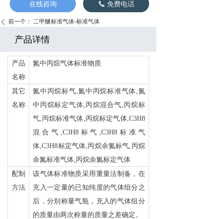
在线咨询
免费电话
끅
前一个：
二甲醚标准气体-标准气体
ꄴ
产品详情
产品
氮中丙烷气体标准物质
名称
其它
氮中丙烷标气,氮中丙烷标准气体,氮
名称
中丙烷标定气体,
丙烷混合气,丙烷标
气,丙烷标准气体,丙烷标定气体,
C3H8
混合气,C3H8标气,C3H8标准气
体,C3H8标定气体,
丙烷余氮标气,丙烷
余氮标准气体,丙烷余氮标定气体
配制
该气体标准物质采用重量法制备，在
方法
充入一定量的已知纯度的气体组分之
后，分别称量气瓶，充入的气体组分
的质量由两次称量的质量之差确定。