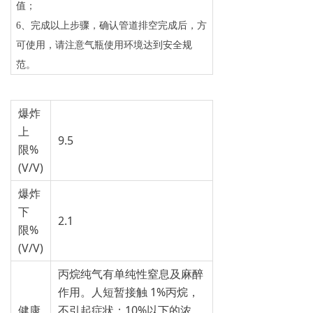
值；
6
、完成以上步骤，确认管道排空完成后，方
可使用，请注意气瓶使用环境达到安全规
范。
爆炸
上
9.5
限%
(V/V)
爆炸
下
2.1
限%
(V/V)
丙烷纯气有单纯性窒息及麻醉
作用。人短暂接触 1%丙烷，
健康
不引起症状；10%以下的浓