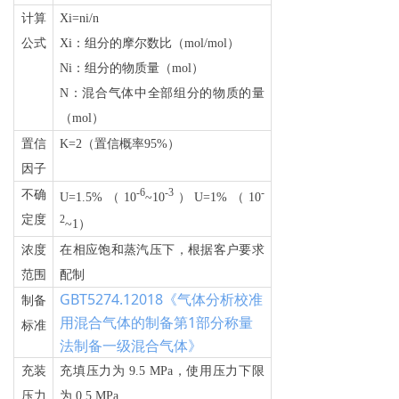
计算
Xi=ni/n
公式
Xi
：组分的摩尔数比（mol/mol）
Ni
：组分的物质量（mol）
N
：混合气体中全部组分的物质的量
（mol）
置信
K=2
（置信概率95%）
因子
-6
-3
-
不确
U=1.5%（10
~10
）U=1%（10
定度
2
~1）
浓度
在相应饱和蒸汽压下，根据客户要求
范围
配制
GBT5274.12018《气体分析校准
制备
用混合气体的制备第1部分称量
标准
法制备一级混合气体》
充装
充填压力为 9.5 MPa，使用压力下限
压力
为 0.5 MPa