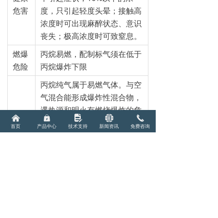
危害
度，只引起轻度头晕；接触高
浓度时可出现麻醉状态、意识
丧失；极高浓度时可致窒息。
燃爆
丙烷易燃，配制标气须在低于
危险
丙烷爆炸下限
丙烷纯气属于易燃气体。与空
气混合能形成爆炸性混合物，
遇热源和明火有燃烧爆炸的危
낀
낆
넖
뀁
끅
险。与氧化剂接触猛烈反应。
首页
产品中心
技术支持
新闻资讯
免费咨询
气体比空气重，能在较低处扩
散到相当远的地方，遇火源会
危险
着火回燃。
特性
丙烷标准气体通常含量极低，
标准气体中载气氮气或空气的
含量超过99.99%，因此属于
不燃气体，但压缩气体仍然具