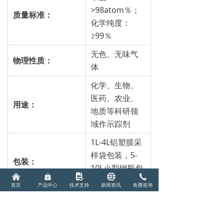
>98atom％；
质量标准：
化学纯度：
≥99％
无色、无味气
物理性质：
体
化学、生物、
医药、农业、
用
途：
地质等科研领
域作示踪剂
1L-4L铝塑膜采
样袋包装，5-
包
装：
10L小型钢瓶包
낀
낆
넖
뀁
끅
装
首页
产品中心
技术支持
新闻资讯
免费咨询
后一个：
碳13（C13）-甲烷-同位素
ꄲ