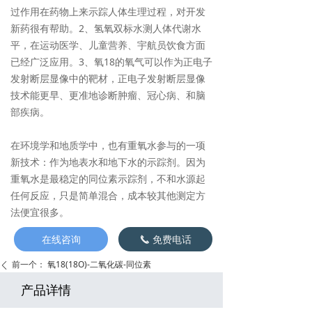
过作用在药物上来示踪人体生理过程，对开发
新药很有帮助。2、氢氧双标水测人体代谢水
平，在运动医学、儿童营养、宇航员饮食方面
已经广泛应用。3、氧18的氧气可以作为正电子
发射断层显像中的靶材，正电子发射断层显像
技术能更早、更准地诊断肿瘤、冠心病、和脑
部疾病。
在环境学和地质学中，也有重氧水参与的一项
新技术：作为地表水和地下水的示踪剂。因为
重氧水是最稳定的同位素示踪剂，不和水源起
任何反应，只是简单混合，成本较其他测定方
法便宜很多。
在线咨询
免费电话
끅
前一个：
氧18(18O)-二氧化碳-同位素
ꄴ
产品详情