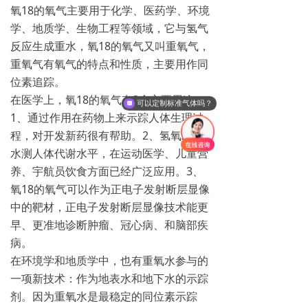
氧18的氧气主要用于化学、医药学、环境
学、地质学、生物工程等领域，它与氢气
反应生成重水，氧18的氧气又叫重氧气，
重氧气有氧气的特点和性质，主要用作同
位素追踪。
在医学上，氧18的氧气有3个主要用途，
可以定制标准气体吗？
1、通过作用在药物上来示踪人体生理过
程，对开发新药很有帮助。2、氢氧双标
水测人体代谢水平，在运动医学、儿童营
养、宇航员饮食方面已经广泛应用。3、
氧18的氧气可以作为正电子发射断层显像
中的靶材，正电子发射断层显像技术能更
早、更准地诊断肿瘤、冠心病、和脑部疾
病。
在环境学和地质学中，也有重氧水参与的
一项新技术：作为地表水和地下水的示踪
剂。因为重氧水是最稳定的同位素示踪