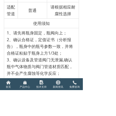
适配
请根据相应耐
普通
管道
腐性选择
使用须知
1、请先将瓶身固定，瓶阀向上；
2、确认合格证，定值证书（分析报
告），瓶身中的瓶号参数一致，并将
合格证粘贴于瓶身上方1/3处；
3、确认设备及管道阀门无泄漏,确认
瓶中气体物质与阀门管道材质匹配，
并不会产生腐蚀等化学反应；
4、确认压力表与气瓶压力最高限值匹
낀
낆
넖
뀁
끅
配；
首页
产品中心
技术支持
新闻资讯
免费咨询
5、连接气瓶管道及阀门，在保证其他
阀门关闭情况下，打开第一级阀门确
认压力表数值；
6、完成以上步骤，确认管道排空完成