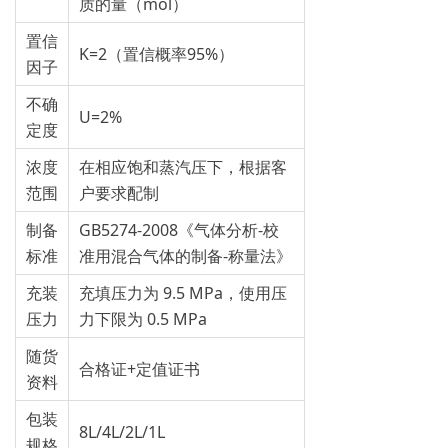
质的量（mol）
置信
K=2（置信概率95%）
因子
不确
U=2%
定度
浓度
在相应饱和蒸汽压下，根据客
范围
户要求配制
制备
GB5274-2008《气体分析-校
标准
准用混合气体的制备-称量法》
充装
充填压力为 9.5 MPa，使用压
压力
力下限为 0.5 MPa
随货
合格证+定值证书
资料
包装
8L/4L/2L/1L
规格