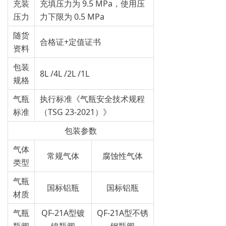
充装
充填压力为 9.5 MPa，使用压
压力
力下限为 0.5 MPa
随货
合格证+定值证书
资料
包装
8L /4L /2L /1L
规格
气瓶
执行标准《气瓶安全技术规程
标准
（TSG 23-2021）》
包装参数
气体
常规气体
腐蚀性气体
类型
气瓶
国标铝瓶
国标铝瓶
材质
气瓶
QF-21A型镀
QF-21A型不锈