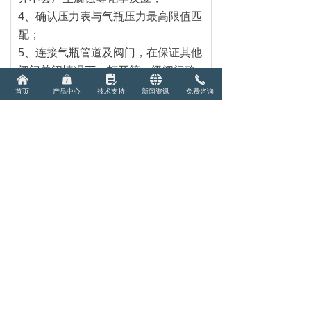
4、确认压力表与气瓶压力最高限值匹
配；
5、连接气瓶管道及阀门，在保证其他
阀门关闭情况下，打开第一级阀门确
낀
낆
넖
뀁
끅
认压力表数值；
首页
产品中心
技术支持
新闻资讯
免费咨询
6、完成以上步骤，确认管道排空完成
后，方可使用，请注意气瓶使用环境
达到安全规范。
后一个：
1.2.4 - 三甲基苯标气标气 -标准气体
ꄲ
免费电话
大家都在看
끅
天然气标准气体（11组份）
甲苯标气 -标准气体
电力色谱标准气体（8/9组分）