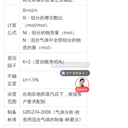
Xi=ni/n
Xi：组分的摩尔数比
计算
（mol/mol）
公式
Ni：组分的物质量（mol）
N：混合气体中全部组分的物
质的量（mol）
置信
K=2（置信概率95%）
可以定制标准气体吗？
因子
生产需要多久？
不确
U=1.5%
定度
浓度
在相应饱和蒸汽压下，根据客
范围
户要求配制
制备
GB5274-2008《气体分析-校
标准
准用混合气体的制备-称量法》