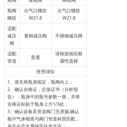
瓶阀
镍瓶阀
钢瓶阀
瓶阀
出气口螺纹
出气口螺纹
螺纹
W21.8
W21.8
适配
减压
黄铜减压阀
不锈钢减压阀
阀
适配
请根据相应耐
普通
管道
腐性选择
使用须知
1、请先将瓶身固定，瓶阀向上；
2、确认合格证，定值证书（分析报
告），瓶身中的瓶号参数一致，并将
合格证粘贴于瓶身上方1/3处；
3、确认设备及管道阀门无泄漏,确认
瓶中气体物质与阀门管道材质匹配，
并不会产生腐蚀等化学反应；